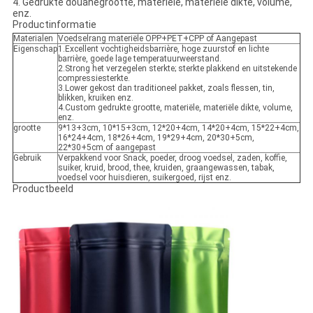
4. Gedrukte douanegrootte, materiële, materiële dikte, volume,
enz.
Productinformatie
Materialen
Voedselrang materiële OPP+PET+CPP of Aangepast
Eigenschap
1.Excellent vochtigheidsbarrière, hoge zuurstof en lichte
barrière, goede lage temperatuurweerstand.
2.Strong het verzegelen sterkte; sterkte plakkend en uitstekende
compressiesterkte.
3.Lower gekost dan traditioneel pakket, zoals flessen, tin,
blikken, kruiken enz.
4.Custom gedrukte grootte, materiële, materiële dikte, volume,
enz.
grootte
9*13+3cm, 10*15+3cm, 12*20+4cm, 14*20+4cm, 15*22+4cm,
16*24+4cm, 18*26+4cm, 19*29+4cm, 20*30+5cm,
22*30+5cm of aangepast
Gebruik
Verpakkend voor Snack, poeder, droog voedsel, zaden, koffie,
suiker, kruid, brood, thee, kruiden, graangewassen, tabak,
voedsel voor huisdieren, suikergoed, rijst enz.
Productbeeld