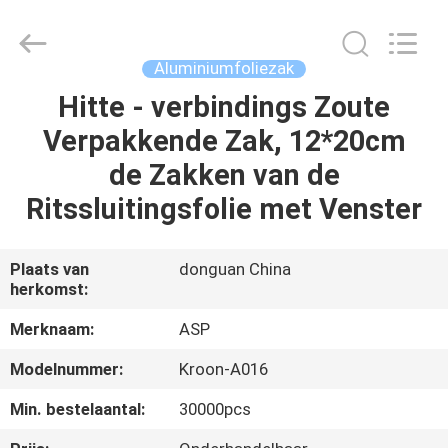
Dongguan
Auspicious
Industrial
Co.,
Ltd.
Aluminiumfoliezak
All
Rights
Reserved.
Hitte - verbindings Zoute
HUIS
Developed
by
Verpakkende Zak, 12*20cm
ECER
PRODUCTEN
de Zakken van de
Ritssluitingsfolie met Venster
VR-
SHOW
Plaats van
donguan China
herkomst:
ONGEVEER
Merknaam:
ASP
ONS
Modelnummer:
Kroon-A016
Min. bestelaantal:
30000pcs
FABRIEKSREIS