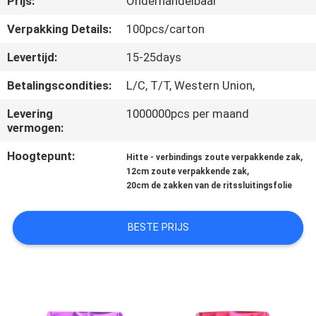
Prijs:
Onderhandelbaar
KWALITEITSCONTROLE
Verpakking Details:
100pcs/carton
Levertijd:
15-25days
SITEMAP
Betalingscondities:
L/C, T/T, Western Union,
Levering
1000000pcs per maand
PRIVACY
vermogen:
POLICY
Hoogtepunt:
,
Hitte - verbindings zoute verpakkende zak
,
12cm zoute verpakkende zak
20cm de zakken van de ritssluitingsfolie
BESTE PRIJS