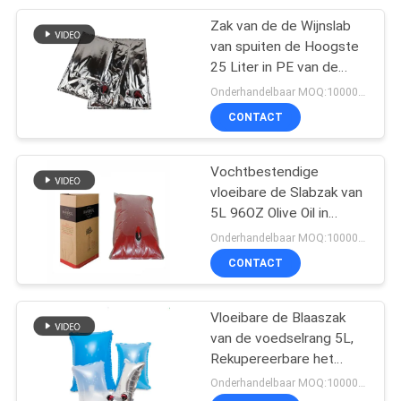
Zak van de de Wijnslab
73
van spuiten de Hoogste
25 Liter in PE van de
Aluminiumfoliezak
Doos Dubbele Laag Film
Onderhandelbaar MOQ:10000PCS
CONTACT
Vochtbestendige
vloeibare de Slabzak van
5L 96OZ Olive Oil in
15
Doosklep
Onderhandelbaar MOQ:10000PCS
plantaardige
CONTACT
verpakkende zak
Vloeibare de Blaaszak
van de voedselrang 5L,
Rekupereerbare het
Spuitenzakken van
Onderhandelbaar MOQ:10000PCS
VMPET