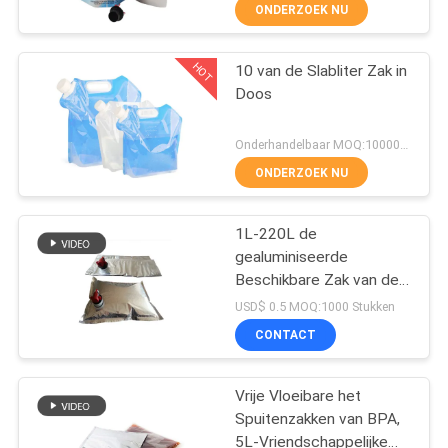
ONDERZOEK NU
KWALITEITSCONTROLE
HOT
10 van de Slabliter Zak in
48
Doos
SITEMAP
Hete Koude
Onderhandelbaar MOQ:10000PCS
Geïsoleerde Zakken
PRIVACY
ONDERZOEK NU
POLICY
1L-220L de
gealuminiseerde
Beschikbare Zak van de
44
Drankslab in Doos voor
USD$ 0.5 MOQ:1000 Stukken
Gesloten Wijnlucht
Biologisch
CONTACT
afbreekbare
Vrije Vloeibare het
Verpakkende Zak
Spuitenzakken van BPA,
5L-Vriendschappelijke