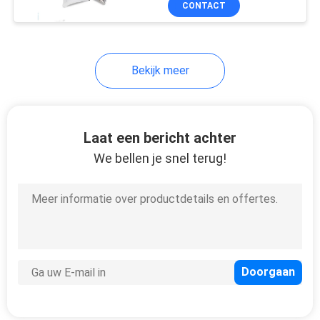
CONTACT
24
Plastic Leidingenzak
Bekijk meer
Laat een bericht achter
We bellen je snel terug!
31
In water oplosbare
Zak
27