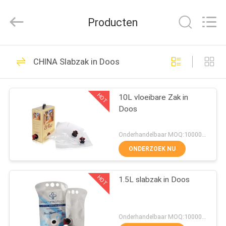
Industrial
Co.,
Ltd.
Producten
All
Rights
Reserved.
Developed
by
HUIS
65
ECER
CHINA Slabzak in Doos
Poly Verpakkende
PRODUCTEN
Zak
HOT
10L vloeibare Zak in
Doos
VR-
SHOW
Onderhandelbaar MOQ:10000PCS
ONDERZOEK NU
106
ONGEVEER
Ritssluitings
HOT
1.5L slabzak in Doos
ONS
Verpakkende Zak
FABRIEKSREIS
Onderhandelbaar MOQ:10000PCS