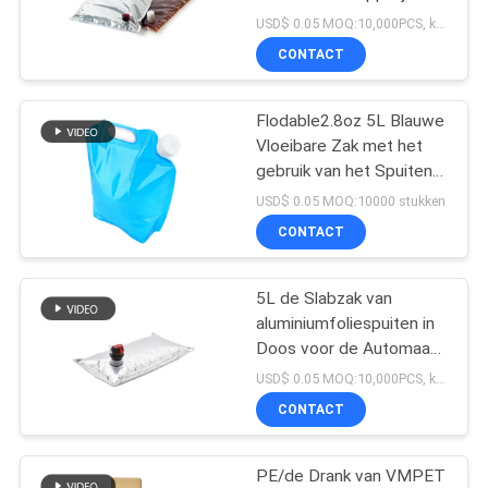
het Spuitenzakken van
USD$ 0.05 MOQ:10,000PCS, kan ook zijn bespreken
Sauseco
CONTACT
22
Flodable2.8oz 5L Blauwe
Pre Gerolde Kegels
Vloeibare Zak met het
gebruik van het Spuiten
Drinkwater
USD$ 0.05 MOQ:10000 stukken
CONTACT
5L de Slabzak van
19
aluminiumfoliespuiten in
De Zak van
Doos voor de Automaat
van de 2 Flessenwijn
USD$ 0.05 MOQ:10,000PCS, kan ook zijn bespreken
sigarenhumidor
CONTACT
PE/de Drank van VMPET