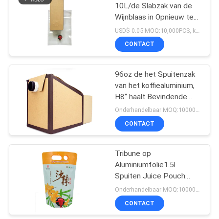
10L/de Slabzak van de
Wijnblaas in Opnieuw te
20
gebruiken Doos
USD$ 0.05 MOQ:10,000PCS, kan ook zijn bespreken
CONTACT
Slabzak in Doos
96oz de het Spuitenzak
van het koffiealuminium,
H8“ haalt Bevindende
Zakspuiten weg
Onderhandelbaar MOQ:10000PCS
CONTACT
46
Handel drijvende
Tribune op
Aluminiumfolie1.5l
Kaartkoker
Spuiten Juice Pouch
With Tap Valve
Onderhandelbaar MOQ:10000PCS
CONTACT