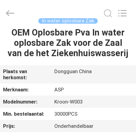
Industrial
Co.,
Ltd.
All
Rights
In water oplosbare Zak
Reserved.
Developed
by
OEM Oplosbare Pva In water
HUIS
ECER
oplosbare Zak voor de Zaal
PRODUCTEN
van de het Ziekenhuiswasserij
VR-
Plaats van
Dongguan China
herkomst:
SHOW
Merknaam:
ASP
ONGEVEER
Modelnummer:
Kroon-W003
ONS
Min. bestelaantal:
30000PCS
Prijs:
Onderhandelbaar
FABRIEKSREIS