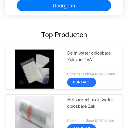
Doorgaan
Top Producten
De In water oplosbare
Zak van PVA
Onderhandelbaar MOQ:60.000 stukken of overeen te komen
CONTACT
Het ziekenhuis In water
oplosbare Zak
Onderhandelbaar MOQ:de broodjes van 2000 of overeen te komen