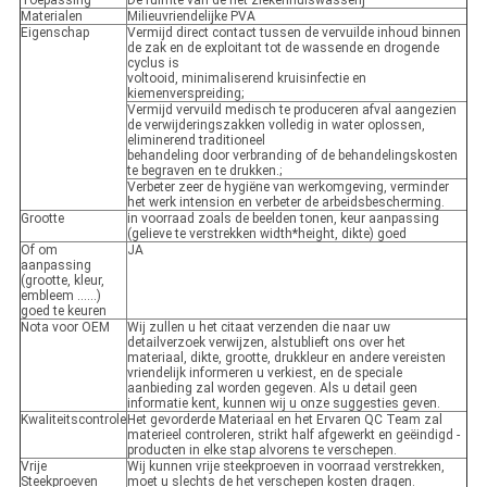
Toepassing
De ruimte van de het ziekenhuiswasserij
Materialen
Milieuvriendelijke PVA
Eigenschap
Vermijd direct contact tussen de vervuilde inhoud binnen
de zak en de exploitant tot de wassende en drogende
cyclus is
voltooid, minimaliserend kruisinfectie en
kiemenverspreiding;
Vermijd vervuild medisch te produceren afval aangezien
de verwijderingszakken volledig in water oplossen,
eliminerend traditioneel
behandeling door verbranding of de behandelingskosten
te begraven en te drukken.;
Verbeter zeer de hygiëne van werkomgeving, verminder
het werk intension en verbeter de arbeidsbescherming.
Grootte
in voorraad zoals de beelden tonen, keur aanpassing
(gelieve te verstrekken width*height, dikte) goed
Of om
JA
aanpassing
(grootte, kleur,
embleem ......)
goed te keuren
Nota voor OEM
Wij zullen u het citaat verzenden die naar uw
detailverzoek verwijzen, alstublieft ons over het
materiaal, dikte, grootte, drukkleur en andere vereisten
vriendelijk informeren u verkiest, en de speciale
aanbieding zal worden gegeven. Als u detail geen
informatie kent, kunnen wij u onze suggesties geven.
Kwaliteitscontrole
Het gevorderde Materiaal en het Ervaren QC Team zal
materieel controleren, strikt half afgewerkt en geëindigd -
producten in elke stap alvorens te verschepen.
Vrije
Wij kunnen vrije steekproeven in voorraad verstrekken,
Steekproeven
moet u slechts de het verschepen kosten dragen.