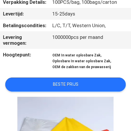
Verpakking Details:
100PCS/bag, 100bags/carton
KWALITEITSCONTROLE
Levertijd:
15-25days
Betalingscondities:
L/C, T/T, Western Union,
SITEMAP
Levering
1000000pcs per maand
vermogen:
PRIVACY
Hoogtepunt:
,
OEM In water oplosbare Zak
POLICY
,
Oplosbare In water oplosbare Zak
OEM de zakken van de pvawasserij
BESTE PRIJS