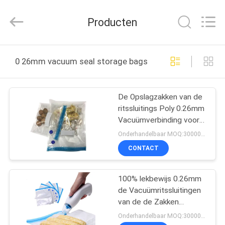
Industrial
Co.,
Ltd.
Producten
All
Rights
Reserved.
Developed
by
HUIS
ECER
0 26mm vacuum seal storage bags online fabricage
PRODUCTEN
De Opslagzakken van de
ritssluitings Poly 0.26mm
VR-
Vacuümverbinding voor
SHOW
Groente
Onderhandelbaar MOQ:30000PCS
CONTACT
ONGEVEER
100% lekbewijs 0.26mm
ONS
de Vacuümritssluitingen
van de de Zakken
FABRIEKSREIS
Dubbele Laag van de
Onderhandelbaar MOQ:30000PCS